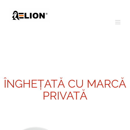
Skip
to
content
Marca Privata Elion
ÎNGHEȚATĂ CU MARCĂ
PRIVATĂ