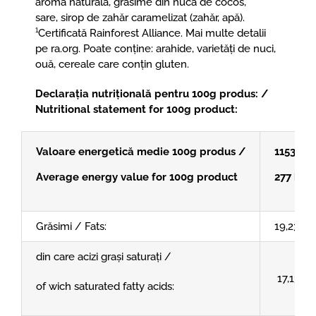
aromă naturală, grăsime din nucă de cocos,
sare, sirop de zahăr caramelizat (zahăr, apă).
¹Certificată Rainforest Alliance. Mai multe detalii
pe ra.org. Poate conține: arahide, varietăți de nuci,
ouă, cereale care conțin gluten.
Declarația nutrițională pentru 100g produs: /
Nutritional statement for 100g product:
Valoare energetică medie 100g produs /
1153,69 
Average energy value for 100g product
277 kcal
Grăsimi / Fats:
19,23 g
din care acizi grași saturați /
17,13 g
of wich saturated fatty acids: