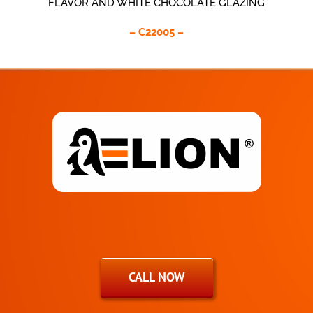
FLAVOR AND WHITE CHOCOLATE GLAZING
– C22005 –
CALL NOW