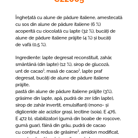
Înghețată cu alune de pădure italiene, amestecată
cu sos din alune de pădure italiene (6 %)
acoperită cu ciocolată cu lapte (32 %), bucăți de
alune de pădure italiene prăjite (4 %) și bucăți
de vafă (0,5 %).
Ingrediente: lapte degresat reconstituit, zahăr,
smântână (din lapte) (12 %), sirop de glucoză,
unt de cacao¹, masă de cacao¹, lapte praf
degresat, bucăți de alune de pădure italiene
prăjite,
pastă din alune de pădure italiene prăjite (3%),
grăsime din lapte, apă, pudră de zer (din lapte),
sirop de zahăr invertit, emulsifianți (mono- și
digliceride ale acizilor grași, lecitine (soia), E 476,
E 472 b), stabilizatori (gumă din boabe de roșcove,
gumă guar), făină din grâu, pudră de cacao
cu conținut redus de grăsime¹, amidon modificat,