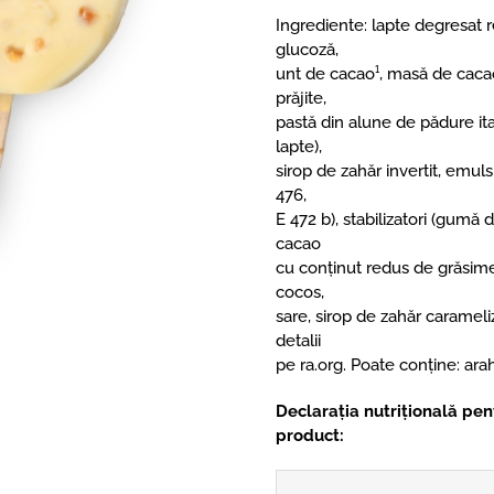
Ingrediente: lapte degresat re
glucoză,
unt de cacao¹, masă de cacao
prăjite,
pastă din alune de pădure ital
lapte),
sirop de zahăr invertit, emulsif
476,
E 472 b), stabilizatori (gumă
cacao
cu conținut redus de grăsime
cocos,
sare, sirop de zahăr carameliz
detalii
pe ra.org. Poate conține: arah
Declarația nutrițională pen
product: