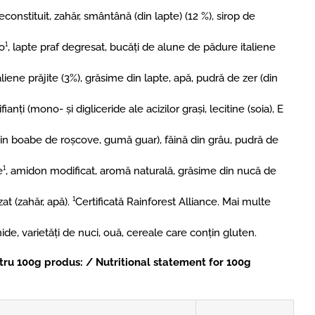
constituit, zahăr, smântână (din lapte) (12 %), sirop de
¹, lapte praf degresat, bucăți de alune de pădure italiene
iene prăjite (3%), grăsime din lapte, apă, pudră de zer (din
ianți (mono- și digliceride ale acizilor grași, lecitine (soia), E
 din boabe de roșcove, gumă guar), făină din grâu, pudră de
¹, amidon modificat, aromă naturală, grăsime din nucă de
at (zahăr, apă). ¹Certificată Rainforest Alliance. Mai multe
ide, varietăți de nuci, ouă, cereale care conțin gluten.
tru 100g produs: / Nutritional statement for 100g