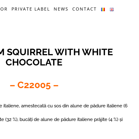
a Alba – EN
TOR
PRIVATE LABEL
NEWS
CONTACT
M SQUIRREL WITH WHITE
CHOCOLATE
– C22005 –
 italiene, amestecată cu sos din alune de pădure italiene (6
e (32 %), bucăți de alune de pădure italiene prăjite (4 %) și