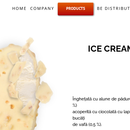
Elion – Veverita Ciocolat
HOME
COMPANY
BE DISTRIBU
PRODUCTS
ICE CREA
Înghețată cu alune de pădure
%)
acoperită cu ciocolată cu lapt
bucăți
de vafă (0,5 %).