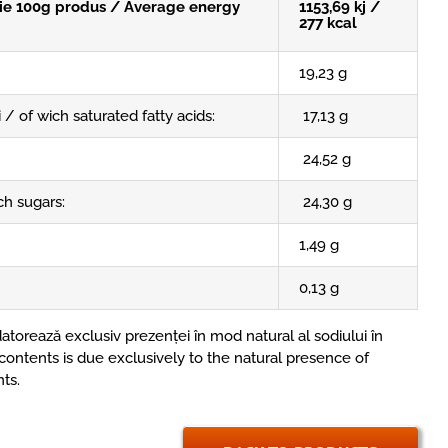
ie 100g produs / Average energy
1153,69 kj /
277 kcal
19,23 g
i / of wich saturated fatty acids:
17,13 g
24,52 g
ch sugars:
24,30 g
1,49 g
0,13 g
atorează exclusiv prezenței în mod natural al sodiului în
contents is due exclusively to the natural presence of
ts.