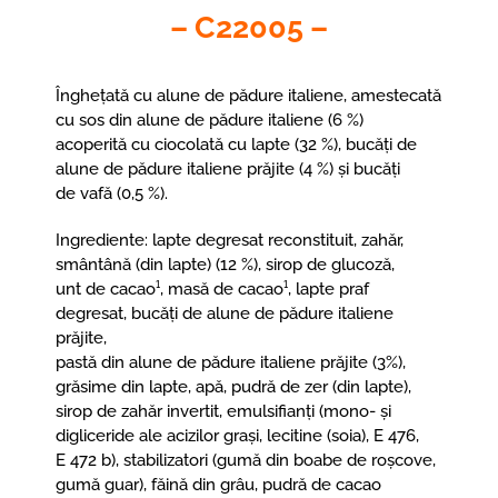
– C22005 –
Înghețată cu alune de pădure italiene, amestecată
cu sos din alune de pădure italiene (6 %)
acoperită cu ciocolată cu lapte (32 %), bucăți de
alune de pădure italiene prăjite (4 %) și bucăți
de vafă (0,5 %).
Ingrediente: lapte degresat reconstituit, zahăr,
smântână (din lapte) (12 %), sirop de glucoză,
unt de cacao¹, masă de cacao¹, lapte praf
degresat, bucăți de alune de pădure italiene
prăjite,
pastă din alune de pădure italiene prăjite (3%),
grăsime din lapte, apă, pudră de zer (din lapte),
sirop de zahăr invertit, emulsifianți (mono- și
digliceride ale acizilor grași, lecitine (soia), E 476,
E 472 b), stabilizatori (gumă din boabe de roșcove,
gumă guar), făină din grâu, pudră de cacao