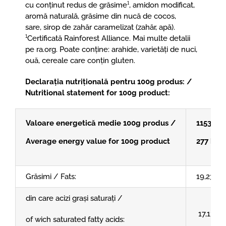
cu conținut redus de grăsime¹, amidon modificat,
aromă naturală, grăsime din nucă de cocos,
sare, sirop de zahăr caramelizat (zahăr, apă).
¹Certificată Rainforest Alliance. Mai multe detalii
pe ra.org. Poate conține: arahide, varietăți de nuci,
ouă, cereale care conțin gluten.
Declarația nutrițională pentru 100g produs: /
Nutritional statement for 100g product:
Valoare energetică medie 100g produs /
1153,69 
Average energy value for 100g product
277 kcal
Grăsimi / Fats:
19,23 g
din care acizi grași saturați /
17,13 g
of wich saturated fatty acids: