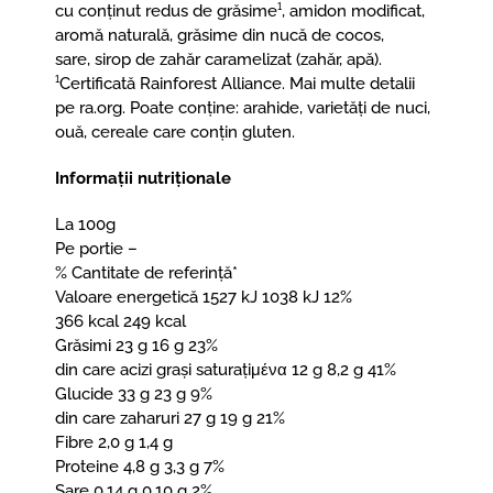
cu conținut redus de grăsime¹, amidon modificat,
aromă naturală, grăsime din nucă de cocos,
sare, sirop de zahăr caramelizat (zahăr, apă).
¹Certificată Rainforest Alliance. Mai multe detalii
pe ra.org. Poate conține: arahide, varietăți de nuci,
ouă, cereale care conțin gluten.
Informații nutriționale
La 100g
Pe portie –
% Cantitate de referință*
Valoare energetică 1527 kJ 1038 kJ 12%
366 kcal 249 kcal
Grăsimi 23 g 16 g 23%
din care acizi grași saturațiμένα 12 g 8,2 g 41%
Glucide 33 g 23 g 9%
din care zaharuri 27 g 19 g 21%
Fibre 2,0 g 1,4 g
Proteine 4,8 g 3,3 g 7%
Sare 0,14 g 0,10 g 2%