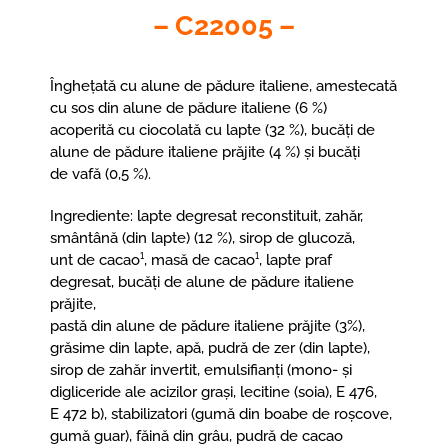
– C22005 –
Înghețată cu alune de pădure italiene, amestecată
cu sos din alune de pădure italiene (6 %)
acoperită cu ciocolată cu lapte (32 %), bucăți de
alune de pădure italiene prăjite (4 %) și bucăți
de vafă (0,5 %).
Ingrediente: lapte degresat reconstituit, zahăr,
smântână (din lapte) (12 %), sirop de glucoză,
unt de cacao¹, masă de cacao¹, lapte praf
degresat, bucăți de alune de pădure italiene
prăjite,
pastă din alune de pădure italiene prăjite (3%),
grăsime din lapte, apă, pudră de zer (din lapte),
sirop de zahăr invertit, emulsifianți (mono- și
digliceride ale acizilor grași, lecitine (soia), E 476,
E 472 b), stabilizatori (gumă din boabe de roșcove,
gumă guar), făină din grâu, pudră de cacao